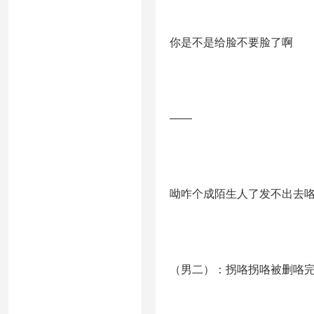
你是不是给脸不要脸了啊
——
呦咋个成陌生人了发不出去
（男二）：拐咯拐咯被删咯