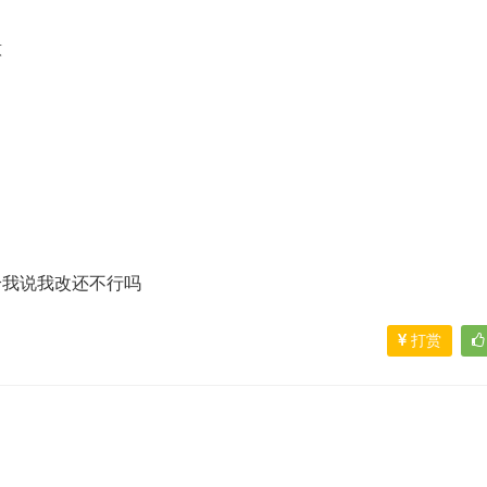
意
给我说我改还不行吗
打赏