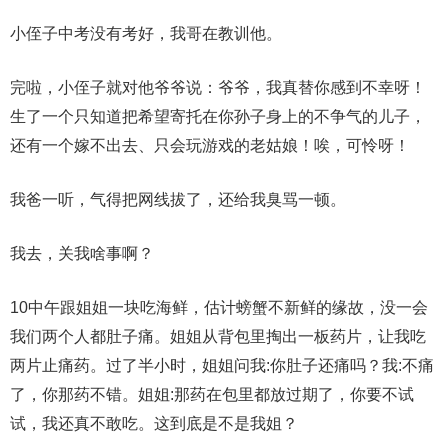
小侄子中考没有考好，我哥在教训他。
完啦，小侄子就对他爷爷说：爷爷，我真替你感到不幸呀！
生了一个只知道把希望寄托在你孙子身上的不争气的儿子，
还有一个嫁不出去、只会玩游戏的老姑娘！唉，可怜呀！
我爸一听，气得把网线拔了，还给我臭骂一顿。
我去，关我啥事啊？
10中午跟姐姐一块吃海鲜，估计螃蟹不新鲜的缘故，没一会
我们两个人都肚子痛。姐姐从背包里掏出一板药片，让我吃
两片止痛药。过了半小时，姐姐问我:你肚子还痛吗？我:不痛
了，你那药不错。姐姐:那药在包里都放过期了，你要不试
试，我还真不敢吃。这到底是不是我姐？