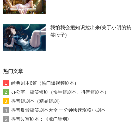
我怕我会把知识拉出来(关于小明的搞
笑段子)
热门文章
经典剧本6篇（热门短视频剧本）
1
办公室、搞笑短剧（快手短剧本、抖音短剧本）
2
抖音短剧本（精品短剧）
3
抖音反转搞笑剧本大全 一分钟快速涨粉小剧本
4
抖音改写剧本：《虎门销烟》
5