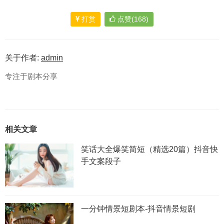
打赏
点赞(168)
关于作者:
admin
专注于剧本分享
相关文章
笑话大全爆笑简短（精选20篇）抖音快
手文案段子
一分钟情景短剧本-抖音情景短剧