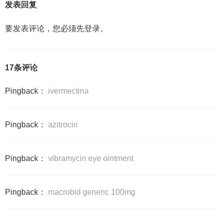
发表回复
要发表评论，您必须先
登录
。
17条评论
Pingback：
ivermectina
Pingback：
azitrocin
Pingback：
vibramycin eye ointment
Pingback：
macrobid generic 100mg