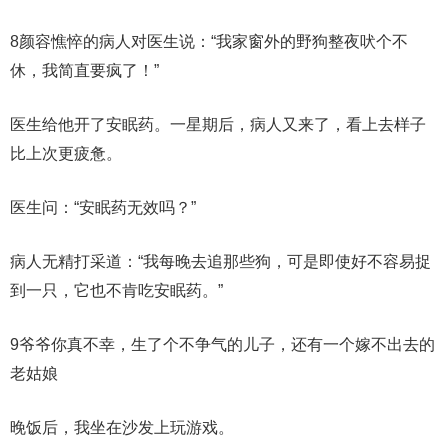
8颜容憔悴的病人对医生说：“我家窗外的野狗整夜吠个不
休，我简直要疯了！”
医生给他开了安眠药。一星期后，病人又来了，看上去样子
比上次更疲惫。
医生问：“安眠药无效吗？”
病人无精打采道：“我每晚去追那些狗，可是即使好不容易捉
到一只，它也不肯吃安眠药。”
9爷爷你真不幸，生了个不争气的儿子，还有一个嫁不出去的
老姑娘
晚饭后，我坐在沙发上玩游戏。