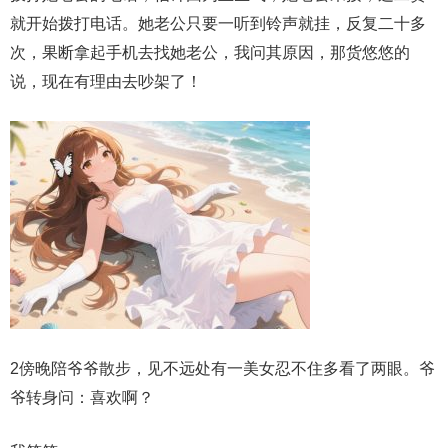
就开始拨打电话。她老公只要一听到铃声就挂，反复二十多
次，果断拿起手机去找她老公，我问其原因，那货悠悠的
说，现在有理由去吵架了！
2傍晚陪爷爷散步，见不远处有一美女忍不住多看了两眼。爷
爷转身问：喜欢啊？