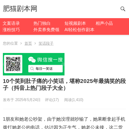
肥猫剧本网
文案语录
热门独白
短视频剧本
相声小品
涨粉技巧
外卖券免费领
AI轻松创作剧本
您的位置
首页
笑话段子
10个笑到肚子痛的小笑话，堪称2025年最搞笑的段
子（抖音上热门段子大全）
发布于 2025年5月24日
评论(17)
阅读
(1,410)
1朋友和她老公吵架，由于她没理就吵输了，她果断拿起手机
拨打她老公的电话，估计因为正生气，她老公未接，这二货