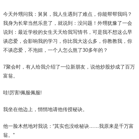
今天外甥问我：舅舅，我人生遇到了难点，你能帮帮我吗？
我身为长辈当然乐意了，就说到：没问题！外甥犹豫了一会
说到：最近学校的女生天天给我写情书，可是我不想这么早
谈恋爱，会影响我的学习，你比我大这么多，你教教我，你
不谈恋爱，不泡妞，一个人怎么熬了30多年的？
7聚会时，有人给我介绍了一位新朋友，说他炒股炒成了百万
富翁。
哇!厉害!佩服佩服!
我坐在他边上，悄悄地请他传授秘诀。
他一脸木然地对我说：“其实也没啥秘诀……我原来是千万富
翁。”