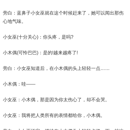
旁白：蓝鼻子小女巫就在这个时候赶来了，她可以闻出那伤
心地气味。
小女巫(十分关心)：你头疼，是吗?
小木偶(可怜巴巴)：是的!越来越疼了!
旁白：小女巫知道后，在小木偶的头上轻轻一点……
小木偶：哇——
小女巫：小木偶，那是因为你太伤心了，却不会哭。
小女巫：我将把人类所有的表情都给你，小木偶。