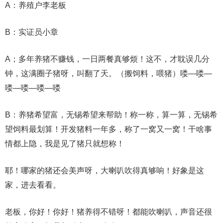
A：养殖户李老板
B：实证员小章
A；多年养猪不赚钱，一日两餐真够烦！这不，才耽误几分
钟，这满圈子猪呀，叫翻了天。（搬饲料，喂猪）喽―喽―
喽―喽―喽―喽
B：养猪希望富，无锡希望来帮助！称一称，算一算，无锡希
望饲料最划算！开发猪料一年多，称了一窝又一窝！干啥事
情都上隐，我是见了猪只就想称！
耶！哪家的猪还会美声呀，大喇叭吹得真够响！好象是这
家，进去看看。
老板，你好！你好！猪养得不错呀！都能吹喇叭，声音还很