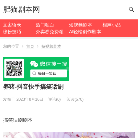
肥猫剧本网
文案语录
热门独白
短视频剧本
相声小品
涨粉技巧
外卖券免费领
AI轻松创作剧本
您的位置
首页
短视频剧本
养猪-抖音快手搞笑话剧
发布于 2023年8月16日
评论(0)
阅读
(570)
搞笑话剧剧本