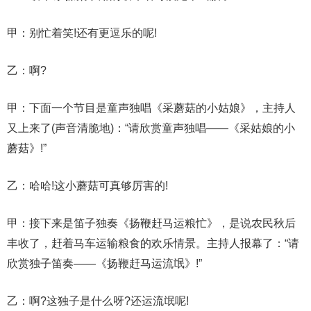
甲：别忙着笑!还有更逗乐的呢!
乙：啊?
甲：下面一个节目是童声独唱《采蘑菇的小姑娘》，主持人
又上来了(声音清脆地)：“请欣赏童声独唱——《采姑娘的小
蘑菇》!”
乙：哈哈!这小蘑菇可真够厉害的!
甲：接下来是笛子独奏《扬鞭赶马运粮忙》，是说农民秋后
丰收了，赶着马车运输粮食的欢乐情景。主持人报幕了：“请
欣赏独子笛奏——《扬鞭赶马运流氓》!”
乙：啊?这独子是什么呀?还运流氓呢!