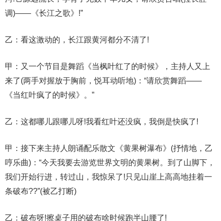
调)——《长江之歌》!”
乙：看这激动的，长江跟黄河都分不清了!
甲：又一个节目是舞蹈《当枫叶红了的时候》，主持人又上
来了(两手对握放于胸前，悦耳动听地)：“请欣赏舞蹈——
《当红叶疯了的时候》。”
乙：这都哪儿跟哪儿呀!我看红叶还没疯，我倒是快疯了!
甲：接下来主持人朗诵配乐散文《黄果树瀑布》(抒情地，乙
哼乐曲)：“今天我要去游览世界文明的黄果树。到了山脚下，
我们开始行进，转过山，我惊呆了!只见山崖上高高地挂着一
条破布??”(被乙打断)
乙：破布呀!擦桌子用的破布啥时候跑半山腰了!