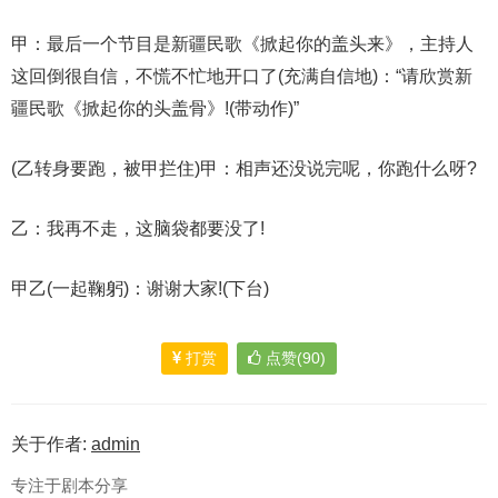
甲：最后一个节目是新疆民歌《掀起你的盖头来》，主持人
这回倒很自信，不慌不忙地开口了(充满自信地)：“请欣赏新
疆民歌《掀起你的头盖骨》!(带动作)”
(乙转身要跑，被甲拦住)甲：相声还没说完呢，你跑什么呀?
乙：我再不走，这脑袋都要没了!
甲乙(一起鞠躬)：谢谢大家!(下台)
打赏
点赞(90)
关于作者:
admin
专注于剧本分享