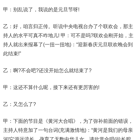
甲：别乱说了，我说的是元旦节呀!
乙：好，咱言归正传。听说中央电视台办了个联欢会，那主
持人的水平可真不咋地儿! 甲：可不是吗?联欢会刚开始，主
持人就出来报幕了(一扭一扭地)：“迎新春庆元旦联欢晚会到
此结束!”
乙：啊?不会吧?还没开始怎么就结束了?
甲：这还不算什么呢，接下来还有更厉害的!
乙：又怎么了?
甲：下面的节目是《黄河大合唱》，为了弥补前面的错误，
主持人特意加了一句台词(充满激情地)：“黄河是我们的母亲
河!它源远流长，孕育了无数中华儿女，请欣赏合唱(拉长腔