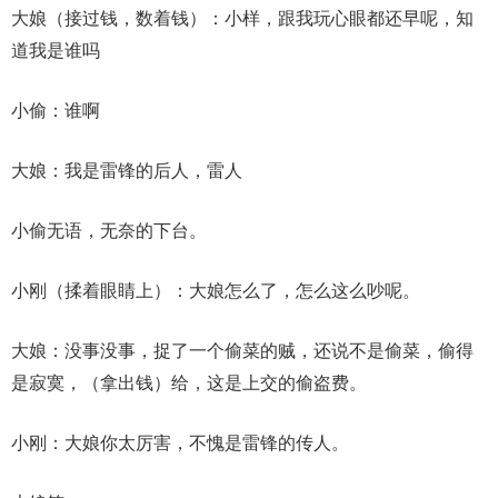
大娘（接过钱，数着钱）：小样，跟我玩心眼都还早呢，知
道我是谁吗
小偷：谁啊
大娘：我是雷锋的后人，雷人
小偷无语，无奈的下台。
小刚（揉着眼睛上）：大娘怎么了，怎么这么吵呢。
大娘：没事没事，捉了一个偷菜的贼，还说不是偷菜，偷得
是寂寞，（拿出钱）给，这是上交的偷盗费。
小刚：大娘你太厉害，不愧是雷锋的传人。