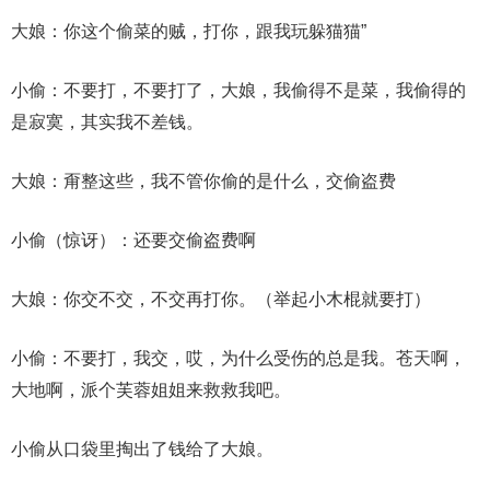
大娘：你这个偷菜的贼，打你，跟我玩躲猫猫”
小偷：不要打，不要打了，大娘，我偷得不是菜，我偷得的
是寂寞，其实我不差钱。
大娘：甭整这些，我不管你偷的是什么，交偷盗费
小偷（惊讶）：还要交偷盗费啊
大娘：你交不交，不交再打你。（举起小木棍就要打）
小偷：不要打，我交，哎，为什么受伤的总是我。苍天啊，
大地啊，派个芙蓉姐姐来救救我吧。
小偷从口袋里掏出了钱给了大娘。