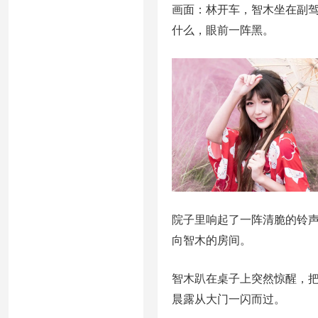
画面：林开车，智木坐在副
什么，眼前一阵黑。
院子里响起了一阵清脆的铃
向智木的房间。
智木趴在桌子上突然惊醒，
晨露从大门一闪而过。