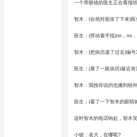
一个带眼镜的医生正在看报
智木：(在他对面坐了下来)医
医生：(挥动着手指)no，no
智木：(把病历递了过去)编号3
医生：(看了一眼病历)最近有
智木：我按你说的也搬到校
医生：(看了一下智木的眼睛
这时智木的电话响起，智木
小锁：老大，在哪呢?