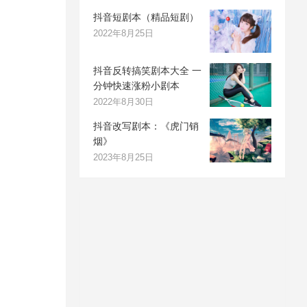
抖音短剧本（精品短剧）
2022年8月25日
抖音反转搞笑剧本大全 一
分钟快速涨粉小剧本
2022年8月30日
抖音改写剧本：《虎门销
烟》
2023年8月25日