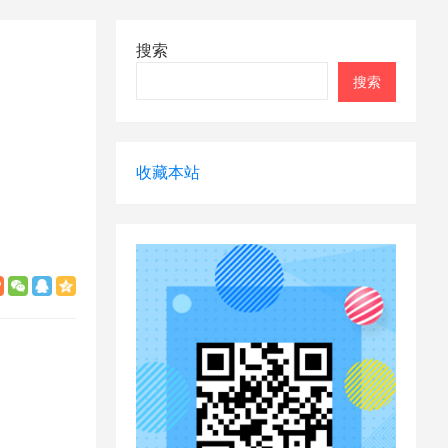
搜索
搜索
收藏本站