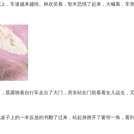
驾上，车速越来越快。林欢笑着，智木恐惧了起来，大喊着，车
声，晨露骑着自行车走出了大门，房东站在门前看着女儿远去，
把桌子上的一本反放的书翻了过来，站起身撩开了窗帘一角，看