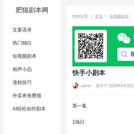
肥猫剧本网
您的位置
首页
短视频剧本
文案语录
热门独白
短视频剧本
相声小品
快手小剧本
涨粉技巧
admin
发布于 2022年8月25
外卖券免费领
第一集
AI轻松创作剧本
1场日