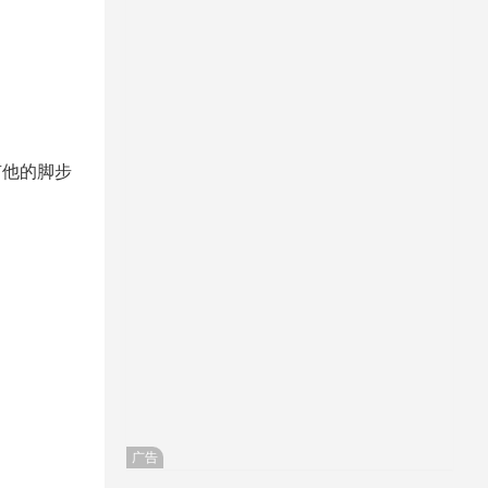
有他的脚步
广告