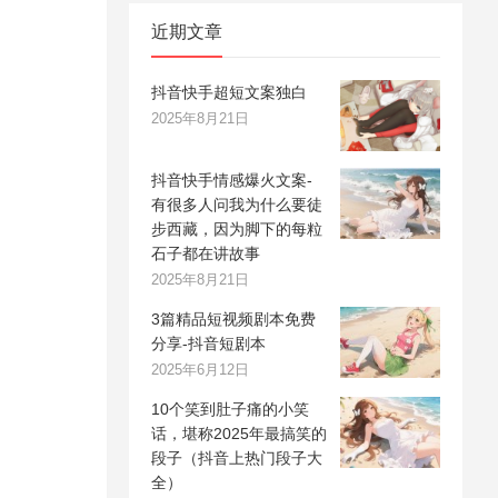
近期文章
抖音快手超短文案独白
2025年8月21日
抖音快手情感爆火文案-
有很多人问我为什么要徒
步西藏，因为脚下的每粒
石子都在讲故事
2025年8月21日
3篇精品短视频剧本免费
分享-抖音短剧本
2025年6月12日
10个笑到肚子痛的小笑
话，堪称2025年最搞笑的
段子（抖音上热门段子大
全）