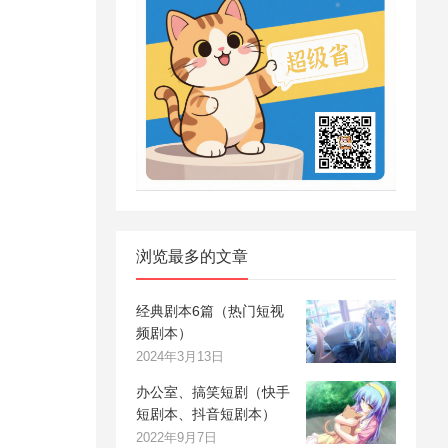
浏览最多的文章
经典剧本6篇（热门短视
频剧本）
2024年3月13日
办公室、搞笑短剧（快手
短剧本、抖音短剧本）
2022年9月7日