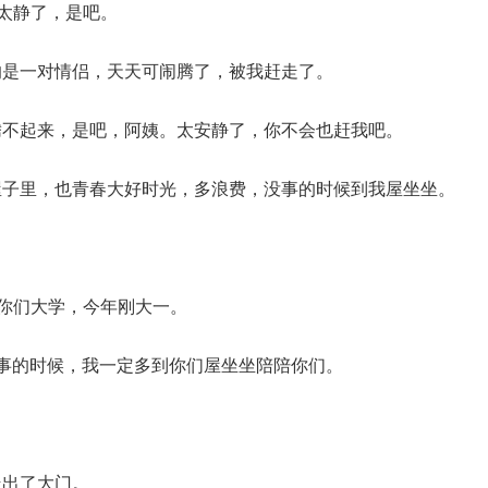
)太静了，是吧。
的是一对情侣，天天可闹腾了，被我赶走了。
腾不起来，是吧，阿姨。太安静了，你不会也赶我吧。
屋子里，也青春大好时光，多浪费，没事的时候到我屋坐坐。
在你们大学，今年刚大一。
事的时候，我一定多到你们屋坐坐陪陪你们。
走出了大门。