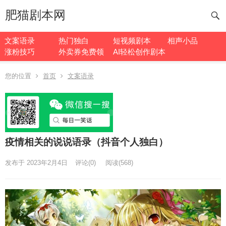
肥猫剧本网
文案语录
热门独白
短视频剧本
相声小品
涨粉技巧
外卖券免费领
AI轻松创作剧本
您的位置
首页
文案语录
疫情相关的说说语录（抖音个人独白）
发布于 2023年2月4日
评论(0)
阅读
(568)