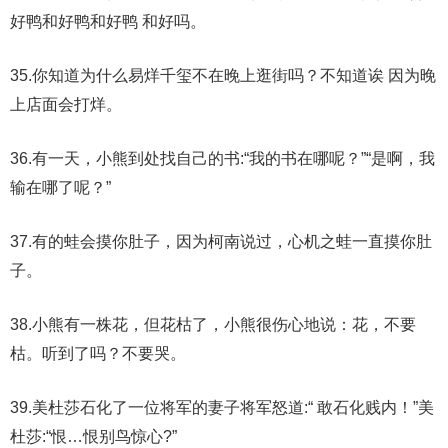
好鸭和好鸭和好鸭 和好吗。
35.你知道为什么易烊千玺不在晚上逛街吗？不知道诶 因为晚
上店面会打烊。
36.有一天，小熊到处找自己的书:“我的书在哪呢？”“是啊，我
输在哪了呢？”
37.有的蛙会摸你肚子，因为柯南说过，心机之蛙一直摸你肚
子。
38.小熊有一株花，但花枯了，小熊很伤心地说：花，不要
枯。听到了吗？不要哭。
39.美杜莎石化了一位将军的妻子将军怒道:“ 敢石化贱内！”美
杜莎:“恨…恨别鸟惊心?”