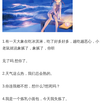
1.有一天大象在吃冰淇淋，吃了好多好多，越吃越恶心，小
老鼠就说象腻了，象腻了，你听
见了吗 想你了。
2.天气这么热，我们总会熟的。
3.你连我都不想，想什么?想死吗？
4.我是一个炼乳小面包，今天我失炼了。