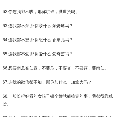
62.你连我都不哄，那你哄谁，洪世贤吗。
63.连我都不亲 那你亲什么 亲烧嘴吗？
64.连我都不想 那你想什么 香奈儿吗？
65.连我都不爱 那你爱什么 爱奇艺吗？
66.想要南瓜杏仁露，不要瓜，不要杏，不要露，要南仁。
67.连我的微信都不加，那你加什么，加拿大吗？
68.一般长得好看的女孩子撒个娇就能搞定的事，我都得靠威
胁。