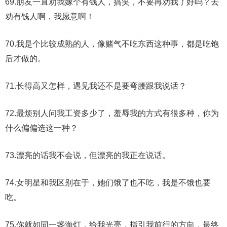
69.朋友一直劝我嫁个有钱人，搞笑，不要再劝我了好吗？去
劝有钱人啊，我愿意啊！
70.我是个比较成熟的人，像赌气不吃东西这种事，都是吃饱
后才做的。
71.长得高又怎样，遇见我还不是要弯腰跟我说话？
72.最烦别人问我工资多少了，羞辱我的方式有很多种，你为
什么偏偏选这一种？
73.漂亮的话我不会说，但漂亮的我正在说话。
74.女明星和我区别在于，她们饿了也不吃，我是不饿也要
吃。
75.你就如同一盏海灯，给我光亮，指引我前行的方向，最终