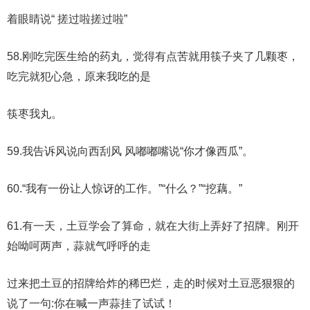
着眼睛说“ 搓过啦搓过啦”
58.刚吃完医生给的药丸，觉得有点苦就用筷子夹了几颗枣，
吃完就犯心急，原来我吃的是
筷枣我丸。
59.我告诉风说向西刮风 风嘟嘟嘴说“你才像西瓜”。
60.“我有一份让人惊讶的工作。”“什么？”“挖藕。”
61.有一天，土豆学会了算命，就在大街上弄好了招牌。刚开
始呦呵两声，蒜就气呼呼的走
过来把土豆的招牌给炸的稀巴烂，走的时候对土豆恶狠狠的
说了一句:你在喊一声蒜挂了试试！