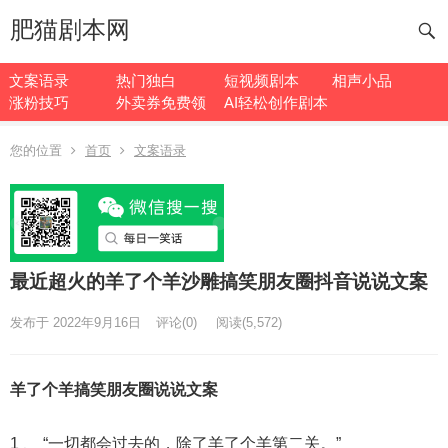
肥猫剧本网
文案语录
热门独白
短视频剧本
相声小品
涨粉技巧
外卖券免费领
AI轻松创作剧本
您的位置
首页
文案语录
最近超火的羊了个羊沙雕搞笑朋友圈抖音说说文案
发布于 2022年9月16日
评论(0)
阅读
(5,572)
羊了个羊搞笑朋友圈说说文案
1 、 “一切都会过去的，除了羊了个羊第二关。”