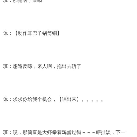
班：那是啥子菜哦
体：【动作耳巴子锅筒铜】
班：想造反嗦，来人啊，拖出去斩了
体：求求你给我个机会，【唱出来】。。。。。
班：哎，那简直是大虾举着鸡蛋过街－－－瞎扯淡，下一