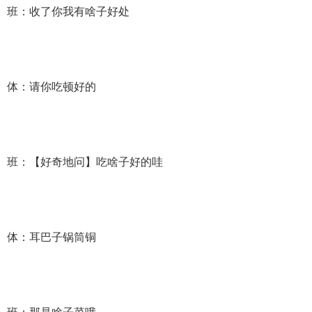
班：收了你我有啥子好处
体：请你吃顿好的
班：【好奇地问】吃啥子好的哇
体：耳巴子锅筒铜