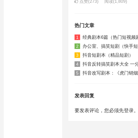
点赞(273)
阅读
(1,809)
热门文章
经典剧本6篇（热门短视频
1
办公室、搞笑短剧（快手短
2
抖音短剧本（精品短剧）
3
抖音反转搞笑剧本大全 一
4
抖音改写剧本：《虎门销烟
5
发表回复
要发表评论，您必须先
登录