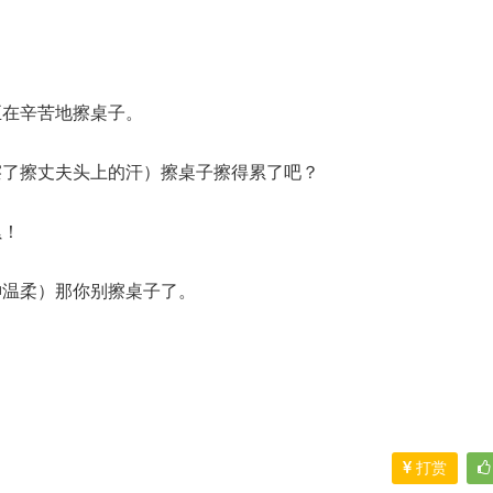
正在辛苦地擦桌子。
擦了擦丈夫头上的汗）擦桌子擦得累了吧？
累！
神温柔）那你别擦桌子了。
打赏