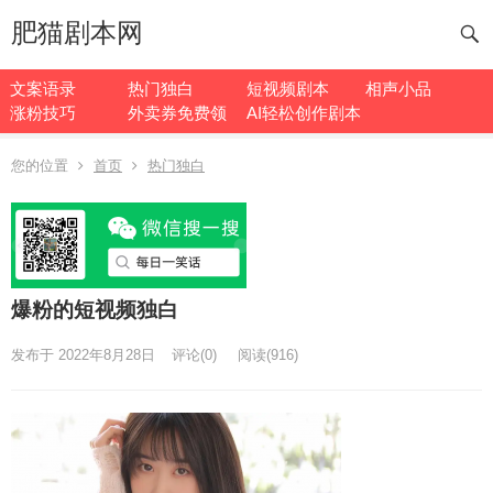
肥猫剧本网
文案语录
热门独白
短视频剧本
相声小品
涨粉技巧
外卖券免费领
AI轻松创作剧本
您的位置
首页
热门独白
爆粉的短视频独白
发布于 2022年8月28日
评论(0)
阅读
(916)