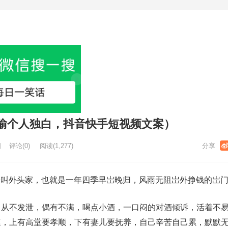
瑜个人独白，抖音快手短视频文案）
日
评论(0)
阅读
(1,277)
呼叫外头家，也就是一年四季早岀晚归，风雨无阻岀外挣钱的岀
，从不发泄，偶有不满，喝点小酒，一口闷的对酒倾诉，活着不
庭，上有高堂要孝顺，下有妻儿要抚养，自己辛苦自己累，默默