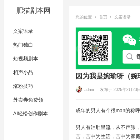
肥猫剧本网
您的位置
首页
文案语录
文案语录
热门独白
短视频剧本
相声小品
因为我是婉瑜呀（婉
涨粉技巧
admin
发布于 2025年2月23
外卖券免费领
成年的男人有个很man的称
AI轻松创作剧本
男人有泪肚里流，从不声张
苦，苦中为生活，苦中为家