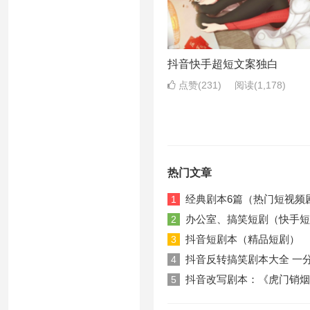
抖音快手超短文案独白
点赞(231)
阅读
(1,178)
热门文章
经典剧本6篇（热门短视频
1
办公室、搞笑短剧（快手短
2
抖音短剧本（精品短剧）
3
抖音反转搞笑剧本大全 一
4
抖音改写剧本：《虎门销烟
5