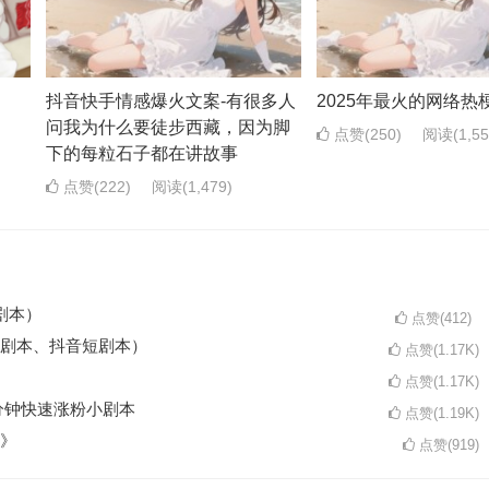
抖音快手情感爆火文案-有很多人
2025年最火的网络热
问我为什么要徒步西藏，因为脚
点赞(250)
阅读
(1,5
下的每粒石子都在讲故事
点赞(222)
阅读
(1,479)
剧本）
点赞(412)
剧本、抖音短剧本）
点赞(1.17K)
点赞(1.17K)
分钟快速涨粉小剧本
点赞(1.19K)
》
点赞(919)