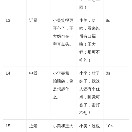
回！
13
近景
小美笑得更
小美：哈
8s
开心了，王
哈，看来以
大妈也在一
后有口福
旁直点头。
咯！王大
妈：那可不
咋的！
14
中景
小李突然一
小李：对了
8s
拍脑袋，像
妹子，我这
是想起什
人还有个优
么。
点，睡觉可
香了，雷打
不动！
15
近景
小美和王大
小美：这也
10s