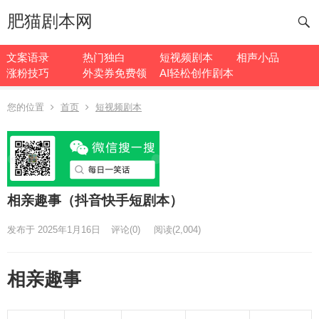
肥猫剧本网
文案语录
热门独白
短视频剧本
相声小品
涨粉技巧
外卖券免费领
AI轻松创作剧本
您的位置
首页
短视频剧本
相亲趣事（抖音快手短剧本）
发布于 2025年1月16日
评论(0)
阅读
(2,004)
相亲趣事