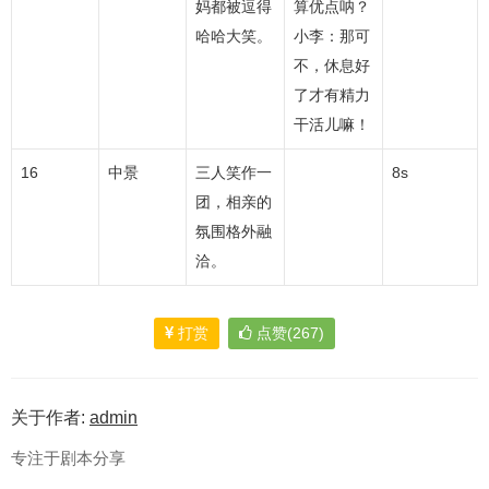
妈都被逗得
算优点呐？
哈哈大笑。
小李：那可
不，休息好
了才有精力
干活儿嘛！
16
中景
三人笑作一
8s
团，相亲的
氛围格外融
洽。
打赏
点赞(267)
关于作者:
admin
专注于剧本分享