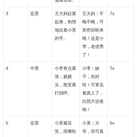
溢着笑容。
3
近景
王大妈赶紧
王大妈：不
7s
起身，热情
晚不晚，可
地拉着小美
算把你盼来
的手。
咯！这是小
李，老优秀
了！
4
中景
小李有点紧
小李：妹
7s
张，挠挠
子，你好
头，憨笑着
哇！可算见
打招呼。
着真人了，
比照片还俊
呐！
5
近景
小美被逗
小美：大
5s
笑，捂嘴轻
哥，你可真