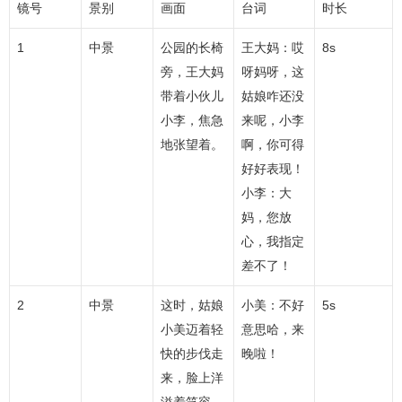
镜号
景别
画面
台词
时长
1
中景
公园的长椅
王大妈：哎
8s
旁，王大妈
呀妈呀，这
带着小伙儿
姑娘咋还没
小李，焦急
来呢，小李
地张望着。
啊，你可得
好好表现！
小李：大
妈，您放
心，我指定
差不了！
2
中景
这时，姑娘
小美：不好
5s
小美迈着轻
意思哈，来
快的步伐走
晚啦！
来，脸上洋