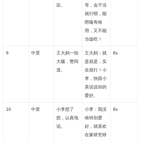
应。
哥，会干活
就行呗，能
唠嗑有啥
用，又不能
当饭吃！
9
中景
王大妈一拍
王大妈：就
8s
大腿，赞同
是就是，实
道。
在就行！小
李，快跟小
美说说你的
爱好。
10
中景
小李想了
小李：我没
8s
想，认真地
啥特别爱
说。
好，就喜欢
在家研究研