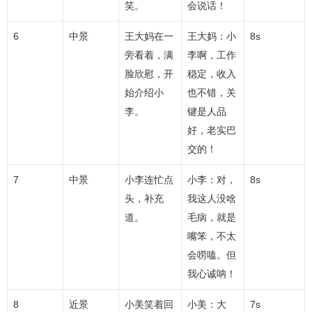
笑。
会说话！
6
中景
王大妈在一
王大妈：小
8s
旁看着，满
李啊，工作
脸欣慰，开
稳定，收入
始介绍小
也不错，关
李。
键是人品
好，老实巴
交的！
7
中景
小李连忙点
小李：对，
8s
头，补充
我这人没啥
道。
毛病，就是
嘴笨，不太
会唠嗑。但
我心诚呐！
8
近景
小美笑着回
小美：大
7s