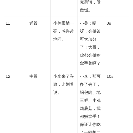
究菜谱，做
做饭。
11
近景
小美眼睛一
小美：哎
8s
亮，感兴趣
呀，会做饭
地问。
可太加分
了！大哥，
你都会做啥
拿手菜啊？
12
中景
小李来了兴
小李：那可
10s
致，比划着
多了去了，
说。
锅包肉、地
三鲜、小鸡
炖蘑菇，我
都贼拿手！
保证让你吃
了一回想二