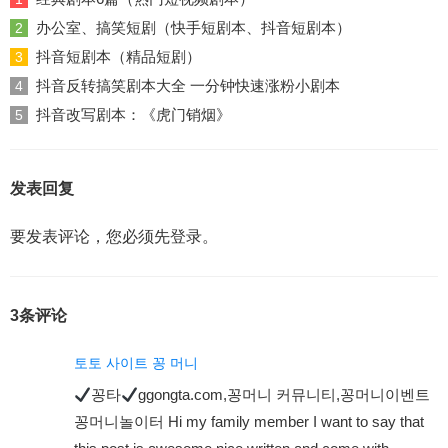
办公室、搞笑短剧（快手短剧本、抖音短剧本）
2
抖音短剧本（精品短剧）
3
抖音反转搞笑剧本大全 一分钟快速涨粉小剧本
4
抖音改写剧本：《虎门销烟》
5
发表回复
要发表评论，您必须先
登录
。
3条评论
토토 사이트 꽁 머니
꽁타
ggongta.com,꽁머니 커뮤니티,꽁머니이벤트
꽁머니놀이터 Hi my family member I want to say that