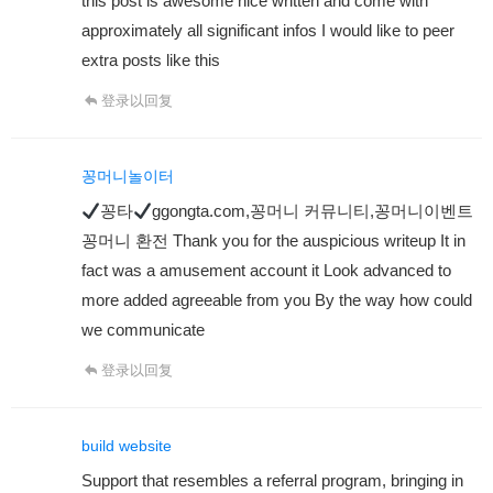
this post is awesome nice written and come with
approximately all significant infos I would like to peer
extra posts like this
登录以回复
꽁머니놀이터
꽁타
ggongta.com,꽁머니 커뮤니티,꽁머니이벤트
꽁머니 환전 Thank you for the auspicious writeup It in
fact was a amusement account it Look advanced to
more added agreeable from you By the way how could
we communicate
登录以回复
build website
Support that resembles a referral program, bringing in