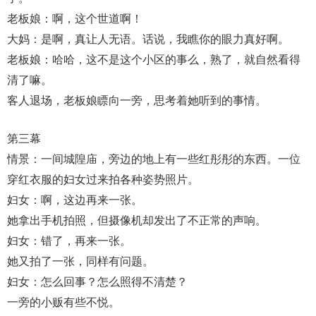
老板娘：啊，这个世道啊！
大妈：是啊，真让人无语。话说，我瞧你的眼力真好啊。
老板娘：哈哈，这不是这个小区的事么，熟了，就自然看得
清了嘛。
客人退场，老板娘瞟向一旁，思考着她听到的事情。
第三幕
情景：一间城隍庙，旁边的地上有一些红彤彤的东西。一位
穿红衣服的妇女过来拍各种姿势照片。
妇女：啊，这边再来一张。
她拿出手机拍照，但摄像机却发出了不正常的声响。
妇女：错了，再来一张。
她又拍了一张，同样有问题。
妇女：怎么回事？怎么照得不清楚？
一旁的小贩有些不悦。