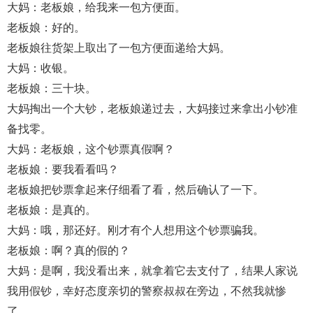
大妈：老板娘，给我来一包方便面。
老板娘：好的。
老板娘往货架上取出了一包方便面递给大妈。
大妈：收银。
老板娘：三十块。
大妈掏出一个大钞，老板娘递过去，大妈接过来拿出小钞准
备找零。
大妈：老板娘，这个钞票真假啊？
老板娘：要我看看吗？
老板娘把钞票拿起来仔细看了看，然后确认了一下。
老板娘：是真的。
大妈：哦，那还好。刚才有个人想用这个钞票骗我。
老板娘：啊？真的假的？
大妈：是啊，我没看出来，就拿着它去支付了，结果人家说
我用假钞，幸好态度亲切的警察叔叔在旁边，不然我就惨
了。