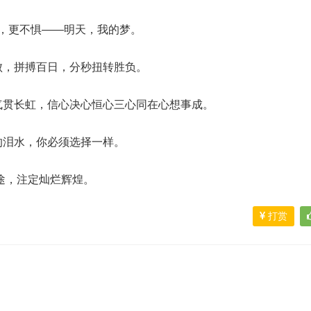
考，更不惧——明天，我的梦。
败，拼搏百日，分秒扭转胜负。
气贯长虹，信心决心恒心三心同在心想事成。
的泪水，你必须选择一样。
前途，注定灿烂辉煌。
打赏