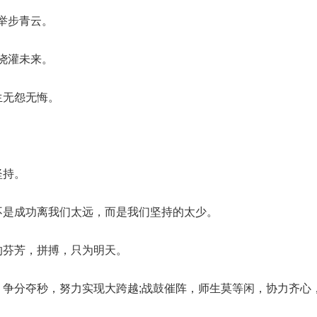
举步青云。
浇灌未来。
生无怨无悔。
坚持。
不是成功离我们太远，而是我们坚持的太少。
的芬芳，拼搏，只为明天。
，争分夺秒，努力实现大跨越;战鼓催阵，师生莫等闲，协力齐心