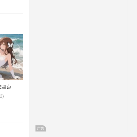
梗盘点
62)
广告