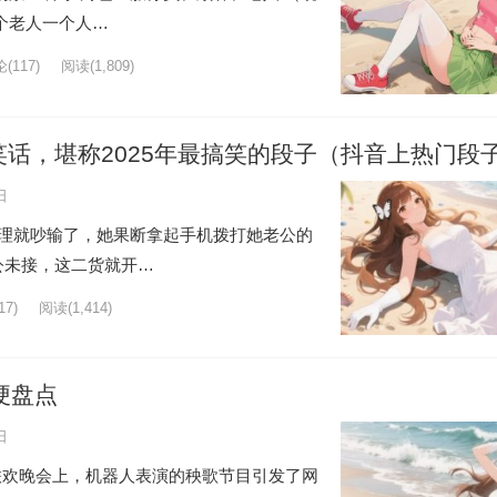
个老人一个人…
(117)
阅读
(1,809)
笑话，堪称2025年最搞笑的段子（抖音上热门段
日
没理就吵输了，她果断拿起手机拨打她老公的
公未接，这二货就开…
7)
阅读
(1,414)
梗盘点
日
年春节联欢晚会上，机器人表演的秧歌节目引发了网