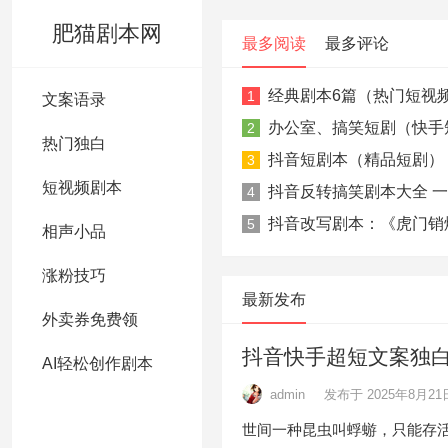
肥猫剧本网
最多阅读
最多评论
经典剧本6篇（热门短视
1
文案语录
办公室、搞笑短剧（快手
2
热门独白
抖音短剧本（精品短剧）
3
短视频剧本
抖音反转搞笑剧本大全 
4
抖音改写剧本：《虎门销
5
相声小品
涨粉技巧
最新发布
外卖券免费领
抖音快手超短文案独
AI轻松创作剧本
admin
发布于 2025年8月21
世间一种昆虫叫蜉蝣，只能存