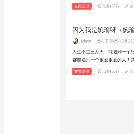
文案语录
点赞(307)
评论(1
因为我是婉瑜呀（婉
admin
发布于 2025年2月23
人生不过三万天，能遇到一个
都能遇到一个很爱很爱的人！
文案语录
点赞(307)
评论(1
文
章
导
航