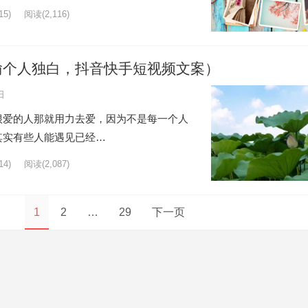
5)
阅读
(2,116)
瑜个人独白，抖音快手短视频文案）
日
很爱的人那就用力去爱，因为不是每一个人
其实有些人能遇见已经…
4)
阅读
(2,087)
1
2
…
29
下一页