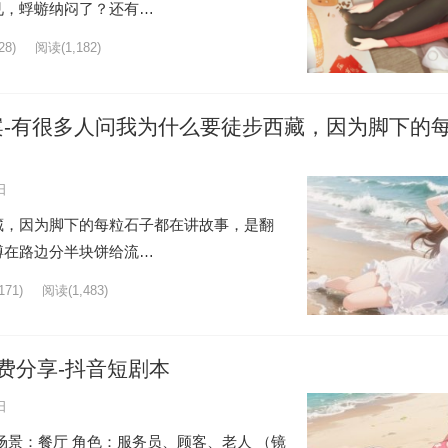
见，蜉蝣纳闷了？还有…
8)
阅读
(1,182)
-有很多人问我为什么要徒步西藏，因为脚下的
日
藏，因为脚下的每粒石子都在讲故事，是翻
蹲在路边分半块饼给流…
71)
阅读
(1,483)
费分享-抖音短剧本
日
场景：餐厅 角色：服务员、顾客、老人 （镜