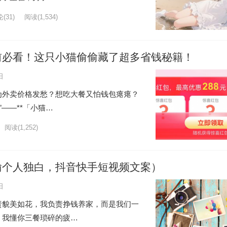
(31)
阅读
(1,534)
前必看！这只小猫偷偷藏了超多省钱秘籍！
日
为外卖价格发愁？想吃大餐又怕钱包瘪瘪？
”——**「小猫…
阅读
(1,252)
瑜个人独白，抖音快手短视频文案）
日
责貌美如花，我负责挣钱养家，而是我们一
。我懂你三餐琐碎的疲…