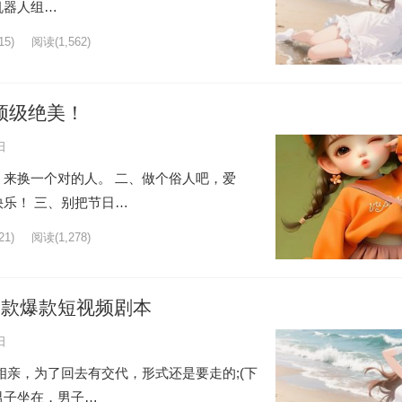
机器人组…
5)
阅读
(1,562)
，顶级绝美！
日
来换一个对的人。 二、做个俗人吧，爱
乐！ 三、别把节日…
1)
阅读
(1,278)
3款爆款短视频剧本
日
相亲，为了回去有交代，形式还是要走的;(下
男子坐在，男子…