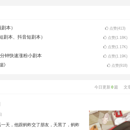
频剧本）
点赞(413)
短剧本、抖音短剧本）
点赞(1.18K)
点赞(1.17K)
一分钟快速涨粉小剧本
点赞(1.19K)
烟》
点赞(918)
今日更新
0
篇
文
白
日
活一天，他跟蚂蚱交了朋友，天黑了，蚂蚱